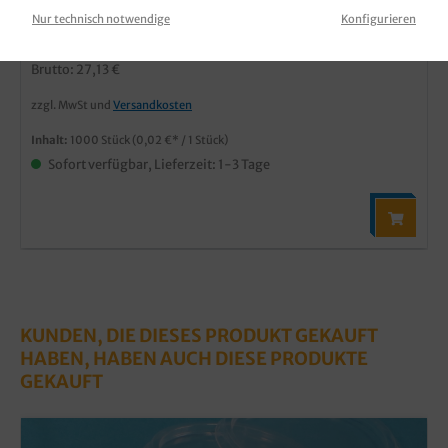
Produktnummer:
DBRD70001
Nur technisch notwendige
Konfigurieren
22,80 €*
Brutto: 27,13 €
zzgl. MwSt und
Versandkosten
Inhalt:
1000 Stück
(0,02 €* / 1 Stück)
Sofort verfügbar, Lieferzeit: 1-3 Tage
KUNDEN, DIE DIESES PRODUKT GEKAUFT
HABEN, HABEN AUCH DIESE PRODUKTE
GEKAUFT