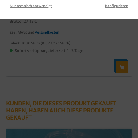
Produktnummer:
DBRD70001
Nur technisch notwendige
Konfigurieren
22,80 €*
Brutto: 27,13 €
zzgl. MwSt und
Versandkosten
Inhalt:
1000 Stück
(0,02 €* / 1 Stück)
Sofort verfügbar, Lieferzeit: 1-3 Tage
KUNDEN, DIE DIESES PRODUKT GEKAUFT
HABEN, HABEN AUCH DIESE PRODUKTE
GEKAUFT