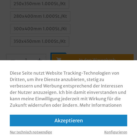
250x350mm 1.000St./Kt
280x400mm 1.000St./Kt
300x400mm 1.000St./Kt
350x450mm 1.000St./Kt
In den Warenkorb
Diese Seite nutzt Website Tracking-Technologien von
Dritten, um ihre Dienste anzubieten, stetig zu
verbessern und Werbung entsprechend der Interessen
der Nutzer anzuzeigen. Ich bin damit einverstanden und
kann meine Einwilligung jederzeit mit Wirkung für die
Zum Merkzettel hinzufügen
Zukunft widerrufen oder ändern.
Mehr Informationen
Akzeptieren
Nur technisch notwendige
Konfigurieren
Beschreibung