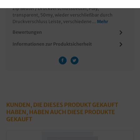
Zip Beutel / Druckverschlussbeutel, Poly,
transparent, 50my, wieder verschließbar durch
Druckverschluss Leiste, verschiedene…
Mehr
Bewertungen
Informationen zur Produktsicherheit
KUNDEN, DIE DIESES PRODUKT GEKAUFT
HABEN, HABEN AUCH DIESE PRODUKTE
GEKAUFT