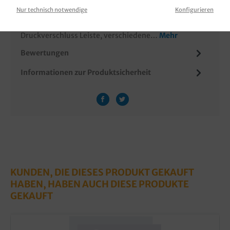
Nur technisch notwendige
Konfigurieren
Zip Beutel / Druckverschlussbeutel, Poly,
transparent, 50my, wieder verschließbar durch
Druckverschluss Leiste, verschiedene…
Mehr
Bewertungen
Informationen zur Produktsicherheit
KUNDEN, DIE DIESES PRODUKT GEKAUFT
HABEN, HABEN AUCH DIESE PRODUKTE
GEKAUFT