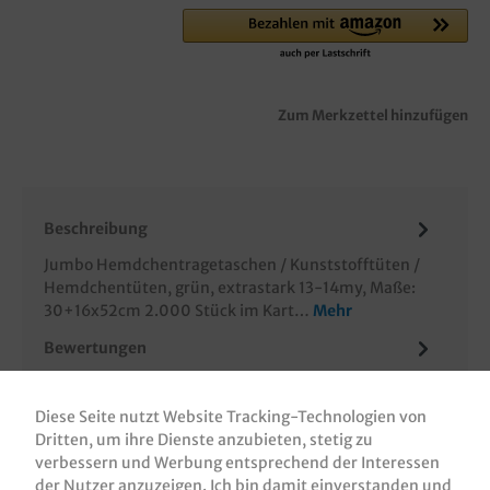
Zum Merkzettel hinzufügen
Beschreibung
Jumbo Hemdchentragetaschen / Kunststofftüten /
Hemdchentüten, grün, extrastark 13-14my, Maße:
30+16x52cm 2.000 Stück im Kart…
Mehr
Bewertungen
Informationen zur Produktsicherheit
Diese Seite nutzt Website Tracking-Technologien von
Dritten, um ihre Dienste anzubieten, stetig zu
verbessern und Werbung entsprechend der Interessen
der Nutzer anzuzeigen. Ich bin damit einverstanden und