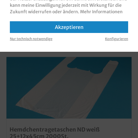
kann meine Einwilligung jederzeit mit Wirkung für die
Zukunft widerrufen oder ändern.
Mehr Informationen
Akzeptieren
KUNDEN, DIE DIESES PRODUKT GEKAUFT
HABEN, HABEN AUCH DIESE PRODUKTE
Nur technisch notwendige
Konfigurieren
GEKAUFT
Hemdchentragetaschen ND weiß
25+12x45cm 2000St.