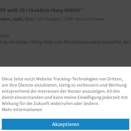
DPE weiß 28+14x48cm 14my 1000St"
chen, stark,
Maße 28+14x48cm, 1.000 Stück im Karton
eisch
 durch Stärke <15my nicht vom Plastiktütenverbot betroffen, bei 
Diese Seite nutzt Website Tracking-Technologien von Dritten,
um ihre Dienste anzubieten, stetig zu verbessern und Werbung
 PRODUKT GEKAUFT H
entsprechend der Interessen der Nutzer anzuzeigen. Ich bin
damit einverstanden und kann meine Einwilligung jederzeit mit
Wirkung für die Zukunft widerrufen oder ändern.
KAUFT
Mehr Informationen
Akzeptieren