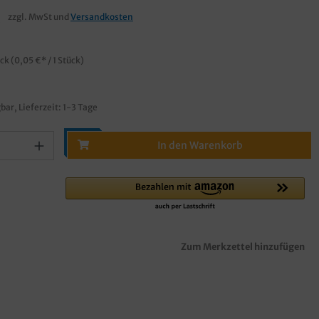
€
zzgl. MwSt und
Versandkosten
ück
(0,05 €* / 1 Stück)
bar, Lieferzeit: 1-3 Tage
In den Warenkorb
Zum Merkzettel hinzufügen