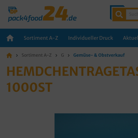
Sortiment A-Z
Individueller Druck
Aktuel
Sortiment A-Z
G
Gemüse- & Obstverkauf
HEMDCHENTRAGETASC
000ST