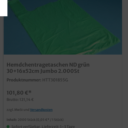
Hemdchentragetaschen ND grün
30+16x52cm Jumbo 2.000St
Produktnummer:
HTT301855G
101,80 €*
Brutto: 121,14 €
zzgl. MwSt und
Versandkosten
Inhalt:
2000 Stück
(0,05 €* / 1 Stück)
Sofort verfügbar, Lieferzeit: 1-3 Tage