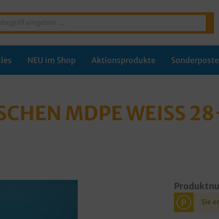
les
NEU im Shop
Aktionsprodukte
Sonderpost
HEN MDPE WEISS 28+
Produktn
P
Sie e