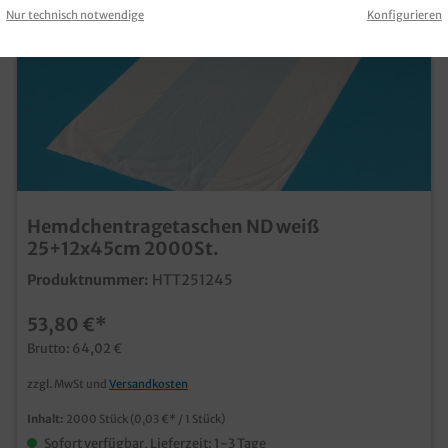
Nur technisch notwendige
Konfigurieren
Hemdchentragetaschen ND weiß
25+12x45cm 2000St.
Produktnummer:
HTT251245
53,80 €*
Brutto: 64,02 €
zzgl. MwSt und
Versandkosten
Inhalt:
2000 Stück
(0,03 €* / 1 Stück)
Sofort verfügbar, Lieferzeit: 1-3 Tage