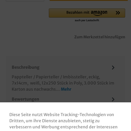
Zum Merkzettel hinzufügen
Beschreibung
Pappteller / Papierteller / Imbissteller, eckig,
7x14cm, weiß, 12x250 Stück in Poly, 3.000 Stück im
Karton aus nachwachs…
Mehr
Bewertungen
Informationen zur Produktsicherheit
Diese Seite nutzt Website Tracking-Technologien von
Dritten, um ihre Dienste anzubieten, stetig zu
verbessern und Werbung entsprechend der Interessen