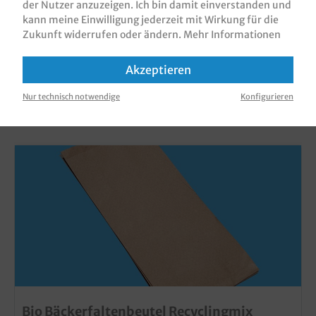
der Nutzer anzuzeigen. Ich bin damit einverstanden und
kann meine Einwilligung jederzeit mit Wirkung für die
Zukunft widerrufen oder ändern.
Mehr Informationen
Akzeptieren
KUNDEN, DIE DIESES PRODUKT GEKAUFT
Nur technisch notwendige
Konfigurieren
HABEN, HABEN AUCH DIESE PRODUKTE
GEKAUFT
Bio Bäckerfaltenbeutel Recyclingmix