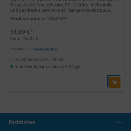
Trays, 41x30,5cm, schwarz, PP, 12 Stück in VEstabile
und qualitative Servier-und Transporttabletts aus
Kunststoffideal für Kantine, Fastfood Restaurant, SB
Produktnummer:
TAB4130S
Restaurant, usw.rutschsichere Oberfläche für guten
Halt beim Transportplatzsparend stapelbar und
53,80 €*
genormtleicht zu reinigennach dem Gebrauch
recycelbar
Brutto: 64,02 €
zzgl. MwSt und
Versandkosten
Inhalt:
12 Stück
(4,48 €* / 1 Stück)
Sofort verfügbar, Lieferzeit: 1-3 Tage
Rechtliches