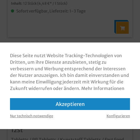
Inhalt:
12 Stück
(4,48 €* / 1 Stück)
Sofort verfügbar, Lieferzeit: 1-3 Tage
Diese Seite nutzt Website Tracking-Technologien von
Dritten, um ihre Dienste anzubieten, stetig zu
verbessern und Werbung entsprechend der Interessen
der Nutzer anzuzeigen. Ich bin damit einverstanden und
kann meine Einwilligung jederzeit mit Wirkung für die
Zukunft widerrufen oder ändern.
Mehr Informationen
Akzeptieren
Nur technisch notwendige
Konfigurieren
Kunststoff Tabletts PP schwarz 41x30,5cm
12St
Tabletts / PP Tabletts / Kunststoff Tabletts / Fast Food