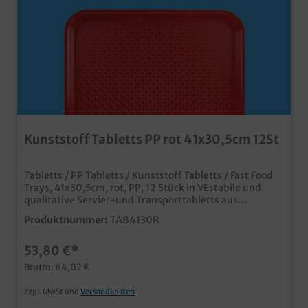
Kunststoff Tabletts PP rot 41x30,5cm 12St
Tabletts / PP Tabletts / Kunststoff Tabletts / Fast Food
Trays, 41x30,5cm, rot, PP, 12 Stück in VEstabile und
qualitative Servier-und Transporttabletts aus
Kunststoffideal für Kantine, Fastfood Restaurant, SB
Produktnummer:
TAB4130R
Restaurant, usw.rutschsichere Oberfläche für guten
Halt beim Transportplatzsparend stapelbar und
53,80 €*
genormtleicht zu reinigennach dem Ende der
Gebrauchsphase recycelbar
Brutto: 64,02 €
zzgl. MwSt und
Versandkosten