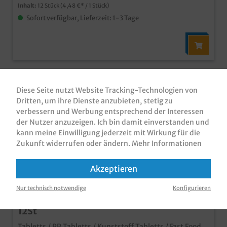
Inhalt:
12 Stück
(4,48 €* / 1 Stück)
Sofort verfügbar, Lieferzeit: 1-3 Tage
Diese Seite nutzt Website Tracking-Technologien von
Dritten, um ihre Dienste anzubieten, stetig zu
verbessern und Werbung entsprechend der Interessen
der Nutzer anzuzeigen. Ich bin damit einverstanden und
kann meine Einwilligung jederzeit mit Wirkung für die
Zukunft widerrufen oder ändern.
Mehr Informationen
Akzeptieren
Nur technisch notwendige
Konfigurieren
Kunststoff Tabletts PP schwarz 41x30,5cm
12St
Tabletts / PP Tabletts / Kunststoff Tabletts / Fast Food