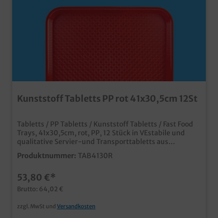
Kunststoff Tabletts PP rot 41x30,5cm 12St
Tabletts / PP Tabletts / Kunststoff Tabletts / Fast Food
Trays, 41x30,5cm, rot, PP, 12 Stück in VEstabile und
qualitative Servier-und Transporttabletts aus
Kunststoffideal für Kantine, Fastfood Restaurant, SB
Produktnummer:
TAB4130R
Restaurant, usw.rutschsichere Oberfläche für guten
Halt beim Transportplatzsparend stapelbar und
53,80 €*
genormtleicht zu reinigennach dem Ende der
Gebrauchsphase recycelbar
Brutto: 64,02 €
zzgl. MwSt und
Versandkosten