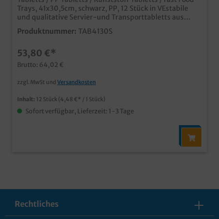
Trays, 41x30,5cm, schwarz, PP, 12 Stück in VEstabile
und qualitative Servier-und Transporttabletts aus
Kunststoffideal für Kantine, Fastfood Restaurant, SB
Produktnummer:
TAB4130S
Restaurant, usw.rutschsichere Oberfläche für guten
Halt beim Transportplatzsparend stapelbar und
53,80 €*
genormtleicht zu reinigennach dem Gebrauch
recycelbar
Brutto: 64,02 €
zzgl. MwSt und
Versandkosten
Inhalt:
12 Stück
(4,48 €* / 1 Stück)
Sofort verfügbar, Lieferzeit: 1-3 Tage
Rechtliches