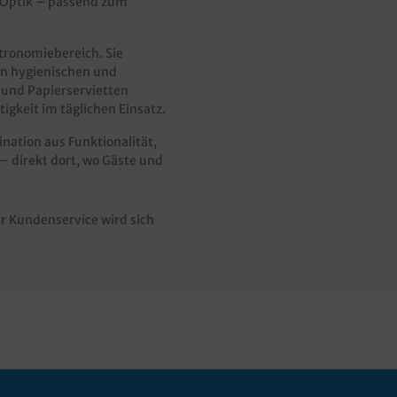
e Optik – passend zum
tronomiebereich. Sie
den hygienischen und
 und Papierservietten
igkeit im täglichen Einsatz.
ination aus Funktionalität,
 direkt dort, wo Gäste und
r Kundenservice wird sich