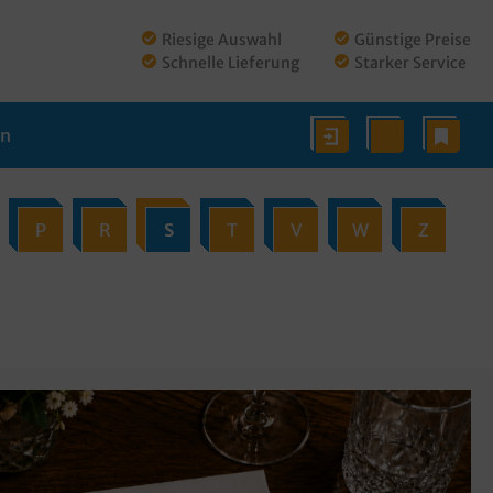
Riesige Auswahl
Günstige Preise
Schnelle Lieferung
Starker Service
en
P
R
S
T
V
W
Z