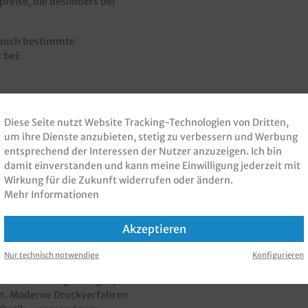
preise, die besonders bei
h auch bestimmte
 bei:
Diese Seite nutzt Website Tracking-Technologien von Dritten,
um ihre Dienste anzubieten, stetig zu verbessern und Werbung
entsprechend der Interessen der Nutzer anzuzeigen. Ich bin
damit einverstanden und kann meine Einwilligung jederzeit mit
Wirkung für die Zukunft widerrufen oder ändern.
ndividuell bedruckte
Mehr Informationen
 Verbrauchsmaterial sinnvoll
 Corporate Identity direkt am
enauftritt auf
Akzeptieren
usgegebene Serviette
Nur technisch notwendige
Konfigurieren
uch mehrfarbige Designs,
ren. Moderne Druckverfahren