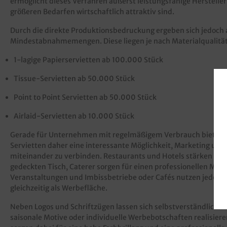
ermöglicht dieses Verfahren äußerst leistungsfähige Hersteller
größeren Bedarfen wirtschaftlich attraktiv sind.
Durch die direkte Produktionsbedruckung ergeben sich jedoc
Mindestabnahmemengen. Diese liegen je nach Materialqualität
1-lagige Papierservietten ab 100.000 Stück
Tissue-Servietten ab 50.000 Stück
Point to Point Servietten ab 50.000 Stück
Airlaid-Servietten ab 10.000 Stück
Gerade für Unternehmen mit regelmäßigem Verbrauch bieten i
Servietten daher eine interessante Möglichkeit, Marketing und
miteinander zu verbinden. Restaurants und Hotels stärken ihre
gedeckten Tisch, Caterer sorgen für einen professionellen Mark
Veranstaltungen und Imbissbetriebe oder Cafés nutzen jede a
gleichzeitig als Werbefläche.
Neben Logos und Schriftzügen lassen sich selbstverständlich a
saisonale Motive oder individuelle Werbebotschaften realisie