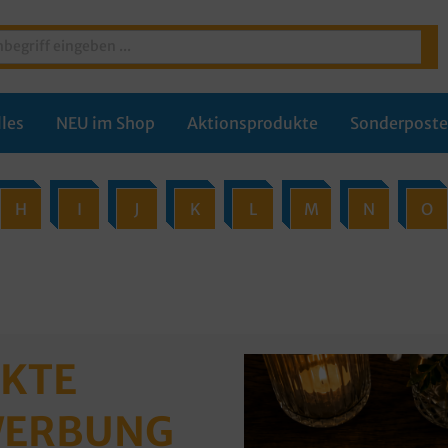
les
NEU im Shop
Aktionsprodukte
Sonderpost
H
I
J
K
L
M
N
O
CKTE
 WERBUNG