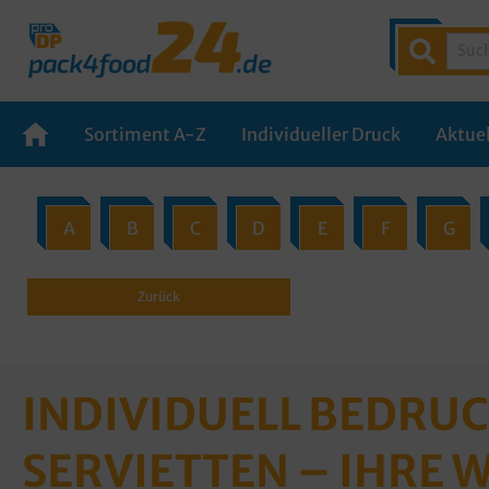
Sortiment A-Z
Individueller Druck
Aktuel
A
B
C
D
E
F
G
Zurück
INDIVIDUELL BEDRU
SERVIETTEN – IHRE