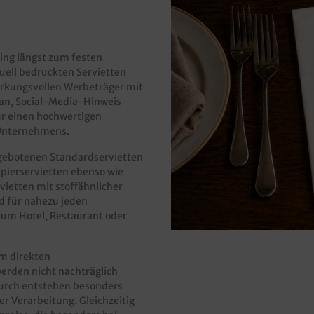
ring längst zum festen
duell bedruckten Servietten
wirkungsvollen Werbeträger mit
gan, Social-Media-Hinweis
für einen hochwertigen
 Unternehmens.
ngebotenen Standardservietten
apierservietten ebenso wie
vietten mit stoffähnlicher
d für nahezu jeden
 zum Hotel, Restaurant oder
im direkten
erden nicht nachträglich
durch entstehen besonders
r Verarbeitung. Gleichzeitig