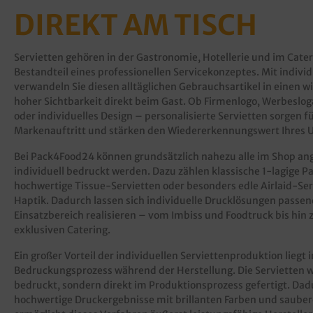
DIREKT AM TISCH
Servietten gehören in der Gastronomie, Hotellerie und im Cate
Bestandteil eines professionellen Servicekonzeptes. Mit indivi
verwandeln Sie diesen alltäglichen Gebrauchsartikel in einen 
hoher Sichtbarkeit direkt beim Gast. Ob Firmenlogo, Werbeslo
oder individuelles Design – personalisierte Servietten sorgen 
Markenauftritt und stärken den Wiedererkennungswert Ihres
Bei Pack4Food24 können grundsätzlich nahezu alle im Shop a
individuell bedruckt werden. Dazu zählen klassische 1-lagige P
hochwertige Tissue-Servietten oder besonders edle Airlaid-Ser
Haptik. Dadurch lassen sich individuelle Drucklösungen passen
Einsatzbereich realisieren – vom Imbiss und Foodtruck bis hin
exklusiven Catering.
Ein großer Vorteil der individuellen Serviettenproduktion liegt 
Bedruckungsprozess während der Herstellung. Die Servietten w
bedruckt, sondern direkt im Produktionsprozess gefertigt. Da
hochwertige Druckergebnisse mit brillanten Farben und saubere