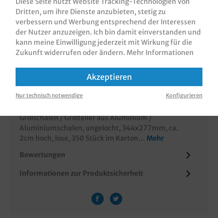
Diese Seite nutzt Website Tracking-Technologien von
Dritten, um ihre Dienste anzubieten, stetig zu
verbessern und Werbung entsprechend der Interessen
der Nutzer anzuzeigen. Ich bin damit einverstanden und
kann meine Einwilligung jederzeit mit Wirkung für die
Zum Merkzettel hinzufügen
Zukunft widerrufen oder ändern.
Mehr Informationen
Akzeptieren
Nur technisch notwendige
Konfigurieren
Beschreibung
Grillschalen / Grillteller aus Aluminium /
Aluminiumschalen, ungelocht, 344x277mm, ca.
2cm hoch, lose, 350 Stück im Karton…
Mehr
Bewertungen
Informationen zur Produktsicherheit