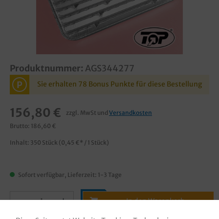
Produktnummer:
AGS344277
P
Sie erhalten 78 Bonus Punkte für diese Bestellung
156,80 €
zzgl. MwSt und
Versandkosten
Brutto: 186,60 €
Inhalt:
350 Stück
(0,45 €* / 1 Stück)
Sofort verfügbar, Lieferzeit: 1-3 Tage
In den Warenkorb