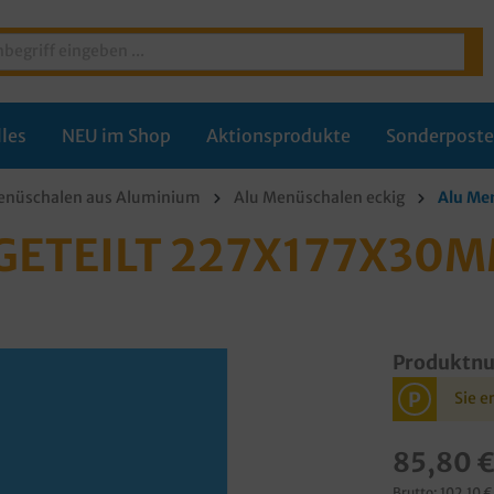
les
NEU im Shop
Aktionsprodukte
Sonderpost
nüschalen aus Aluminium
Alu Menüschalen eckig
Alu Me
GETEILT 227X177X30M
Produktn
P
Sie e
85,80 
Brutto: 102,10 €