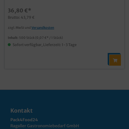
36,80 €*
Brutto: 43,79 €
zzgl. MwSt und
Versandkosten
Inhalt:
500 Stück
(0,07 €* / 1 Stück)
Sofort verfügbar, Lieferzeit: 1-3 Tage
Kontakt
Pack4Food24
Ragaller Gastronomiebedarf GmbH