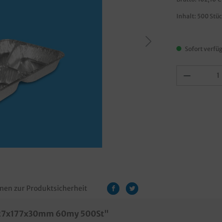
Inhalt:
500 Stü
Sofort verfüg
nen zur Produktsicherheit
 227x177x30mm 60my 500St"