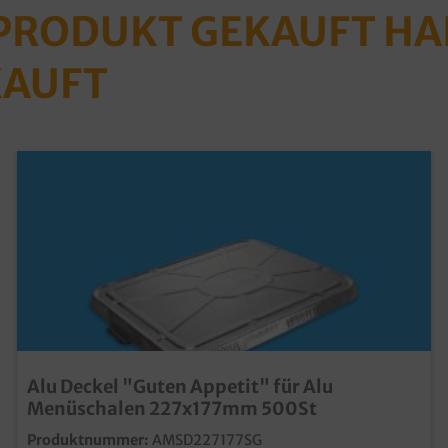
 PRODUKT GEKAUFT H
KAUFT
Alu Deckel "Guten Appetit" für Alu
Menüschalen 227x177mm 500St
Produktnummer:
AMSD227177SG