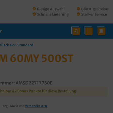
Riesige Auswahl
Günstige Preise
Schnelle Lieferung
Starker Service
en
nüschalen Standard
M 60MY 500ST
ummer:
AMSD22717730E
rhalten 42 Bonus Punkte für diese Bestellung
€
zzgl. MwSt und
Versandkosten