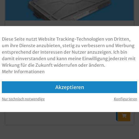
Alu Deckel "Guten Appetit" für Alu
Menüschalen 227x177mm 500St
Diese Seite nutzt Website Tracking-Technologien von Dritten,
um ihre Dienste anzubieten, stetig zu verbessern und Werbung
Produktnummer:
AMSD227177SG
entsprechend der Interessen der Nutzer anzuzeigen. Ich bin
damit einverstanden und kann meine Einwilligung jederzeit mit
36,80 €*
Wirkung für die Zukunft widerrufen oder ändern.
Brutto: 43,79 €
Mehr Informationen
zzgl. MwSt und
Versandkosten
Akzeptieren
Inhalt:
500 Stück
(0,07 €* / 1 Stück)
Sofort verfügbar, Lieferzeit: 1-3 Tage
Nur technisch notwendige
Konfigurieren