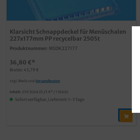
Klarsicht Schnappdeckel für Menüschalen
227x177mm PP recycelbar 250St
Produktnummer:
MSDK227177
36,80 €*
Brutto: 43,79 €
zzgl. MwSt und
Versandkosten
Inhalt:
250 Stück
(0,15 €* / 1 Stück)
Sofort verfügbar, Lieferzeit: 1-3 Tage