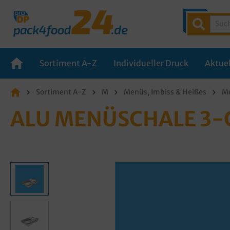
Sortiment A-Z
Individueller Druck
Aktuel
Sortiment A-Z
M
Menüs, Imbiss & Heißes
Me
ALU MENÜSCHALE 3-