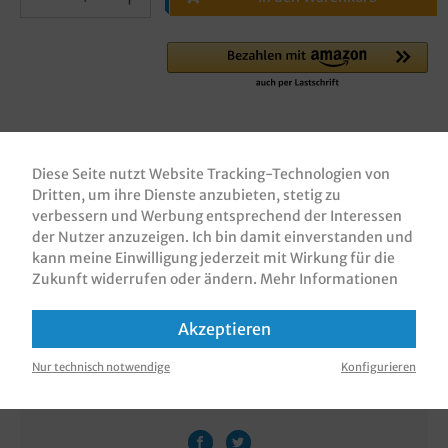
Zum Merkzettel hinzufügen
Diese Seite nutzt Website Tracking-Technologien von
Dritten, um ihre Dienste anzubieten, stetig zu
verbessern und Werbung entsprechend der Interessen
der Nutzer anzuzeigen. Ich bin damit einverstanden und
Beschreibung
kann meine Einwilligung jederzeit mit Wirkung für die
Bäckerfaltenbeutel / Papierfaltenbeutel /
Zukunft widerrufen oder ändern.
Mehr Informationen
Brötchentüten / Bäckertüten, weißes Kraftpapier
35/40g, Neutralmotiv, 1.000 Stück…
Mehr
Akzeptieren
Bewertungen
Nur technisch notwendige
Konfigurieren
Informationen zur Produktsicherheit