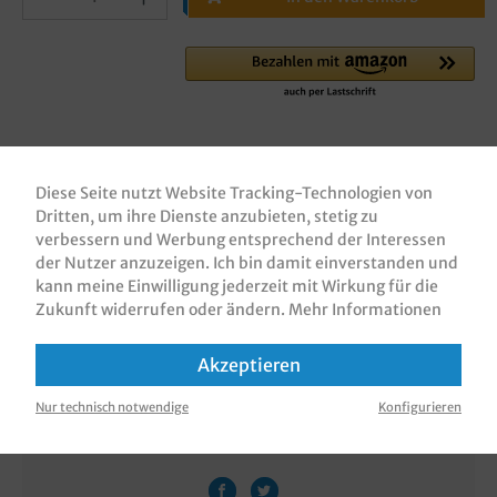
Zum Merkzettel hinzufügen
Diese Seite nutzt Website Tracking-Technologien von
Dritten, um ihre Dienste anzubieten, stetig zu
verbessern und Werbung entsprechend der Interessen
der Nutzer anzuzeigen. Ich bin damit einverstanden und
Beschreibung
kann meine Einwilligung jederzeit mit Wirkung für die
Bäckerfaltenbeutel / Papierfaltenbeutel /
Zukunft widerrufen oder ändern.
Mehr Informationen
Brötchentüten / Bäckertüten, weißes Kraftpapier
35/40g, Neutralmotiv, 1.000 Stück…
Mehr
Akzeptieren
Bewertungen
Nur technisch notwendige
Konfigurieren
Informationen zur Produktsicherheit