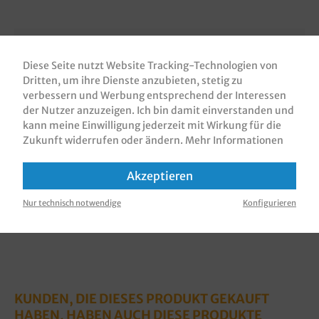
Beschreibung
Diese Seite nutzt Website Tracking-Technologien von
Bäckerfaltenbeutel / Brötchentüten / Bäckerbeutel /
Dritten, um ihre Dienste anzubieten, stetig zu
Snackbeutel, Recycling Mix weiß, 1000 Stück in
verbessern und Werbung entsprechend der Interessen
Poly, verschiedene Größen…
Mehr
der Nutzer anzuzeigen. Ich bin damit einverstanden und
kann meine Einwilligung jederzeit mit Wirkung für die
Bewertungen
Zukunft widerrufen oder ändern.
Mehr Informationen
Informationen zur Produktsicherheit
Akzeptieren
Nur technisch notwendige
Konfigurieren
KUNDEN, DIE DIESES PRODUKT GEKAUFT
HABEN, HABEN AUCH DIESE PRODUKTE