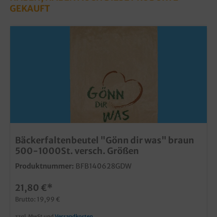
GEKAUFT
Bäckerfaltenbeutel "Gönn dir was" braun
500-1000St. versch. Größen
Produktnummer:
BFB140628GDW
21,80 €*
Brutto: 19,99 €
zzgl. MwSt und
Versandkosten