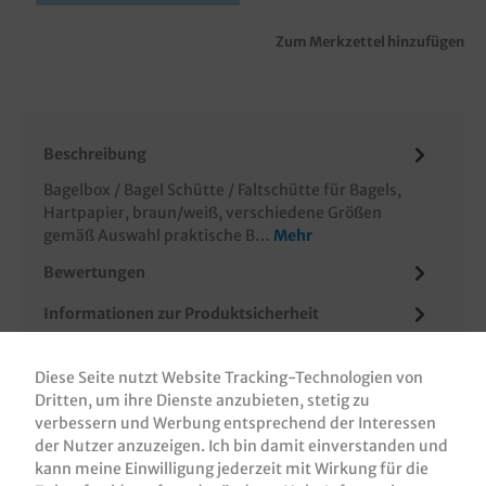
Zum Merkzettel hinzufügen
Beschreibung
Bagelbox / Bagel Schütte / Faltschütte für Bagels,
Hartpapier, braun/weiß, verschiedene Größen
gemäß Auswahl praktische B…
Mehr
Bewertungen
Informationen zur Produktsicherheit
Diese Seite nutzt Website Tracking-Technologien von
Dritten, um ihre Dienste anzubieten, stetig zu
verbessern und Werbung entsprechend der Interessen
der Nutzer anzuzeigen. Ich bin damit einverstanden und
kann meine Einwilligung jederzeit mit Wirkung für die