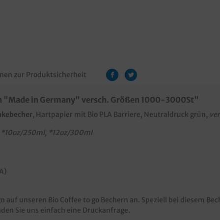
nen zur Produktsicherheit
ün "Made in Germany" versch. Größen 1000-3000St"
änkebecher
, Hartpapier mit Bio PLA Barriere, Neutraldruck grün,
ve
 *10oz/250ml, *12oz/300ml
LA)
 auf unseren Bio Coffee to go Bechern an. Speziell bei diesem Bec
den Sie uns einfach eine Druckanfrage.