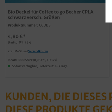
Bio Deckel für Coffee to go Becher CPLA
schwarz versch. Größen
Produktnummer:
CCDBS
4,80 €*
Brutto: 99,72 €
zzgl. MwSt und
Versandkosten
Inhalt:
1000 Stück
(0,08 €* / 1 Stück)
Sofort verfügbar, Lieferzeit: 1-3 Tage
KUNDEN, DIE DIESES
DIESE PRODUKTE GE