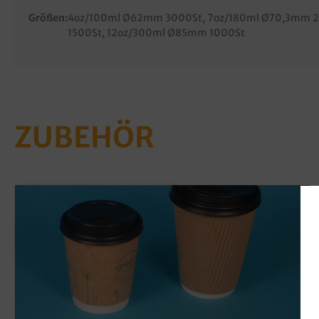
Größen:
4oz/100ml Ø62mm 3000St
, 7oz/180ml Ø70,3mm 
1500St
, 12oz/300ml Ø85mm 1000St
ZUBEHÖR