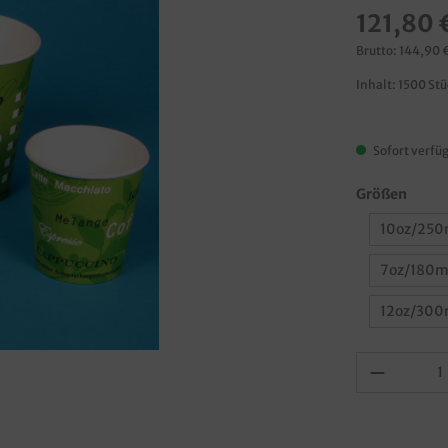
121,80 
Brutto: 144,90 
Inhalt:
1500 St
Sofort verfüg
Größen
10oz/250
7oz/180m
12oz/300