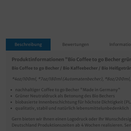
Beschreibung
Bewertungen
Informatio
Produktinformationen "Bio Coffee to go Becher gr
Bio Coffee to go Becher / Bio Kaffeebecher / Bio Heißgetr
*4oz/100ml, *7oz/180ml (Automatenbecher), *8oz/200ml,
nachhaltiger Coffee to go Becher "Made in Germany"
Grüner Neutraldruck als Betonung des Bio Bechers
biobasierte Innenbeschichtung für höchste Dichtigkeit (P
qualitativ, stabil und natürlich lebensmittelunbedenklich
Gern bieten wir Ihnen einen Logodruck oder Ihr Wunschdesign
Deutschland Produktionszeiten ab 4 Wochen realisieren. Sen