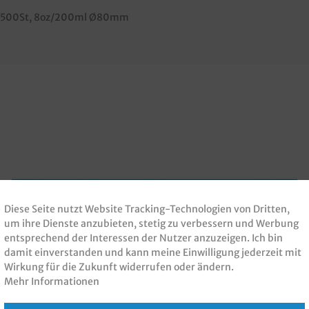
2500St
, 8oz/200ml Ø80mm
Diese Seite nutzt Website Tracking-Technologien von Dritten,
um ihre Dienste anzubieten, stetig zu verbessern und Werbung
entsprechend der Interessen der Nutzer anzuzeigen. Ich bin
damit einverstanden und kann meine Einwilligung jederzeit mit
Wirkung für die Zukunft widerrufen oder ändern.
Mehr Informationen