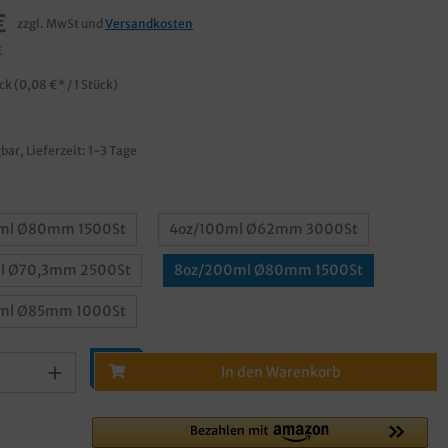
€
zzgl. MwSt und
Versandkosten
€
ück
(0,08 €* / 1 Stück)
bar, Lieferzeit: 1-3 Tage
ml Ø80mm 1500St
4oz/100ml Ø62mm 3000St
l Ø70,3mm 2500St
8oz/200ml Ø80mm 1500St
ml Ø85mm 1000St
In den Warenkorb