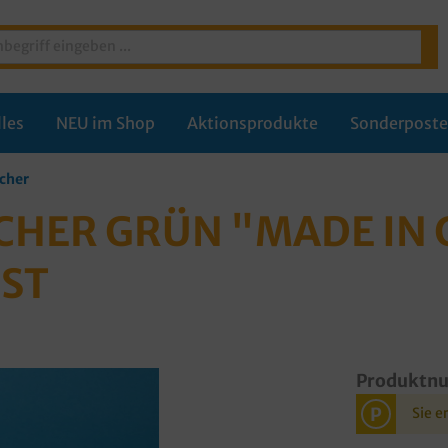
les
NEU im Shop
Aktionsprodukte
Sonderpost
cher
ECHER GRÜN "MADE IN
ST
Produktn
P
Sie e