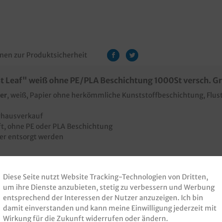
nen zur Produktsicherheit
st Leaf" weiß ohne PE/PLA Beschichtung 1000St versch. 
er
, weiß, Papier ohne herkömmliche Kunststoffbeschichtung, Flusti
rhausverkauf
ft, ohne PE oder PLA Beschichtung
pier entsorgt werden
ogo
Diese Seite nutzt Website Tracking-Technologien von Dritten,
um ihre Dienste anzubieten, stetig zu verbessern und Werbung
entsprechend der Interessen der Nutzer anzuzeigen. Ich bin
damit einverstanden und kann meine Einwilligung jederzeit mit
Wirkung für die Zukunft widerrufen oder ändern.