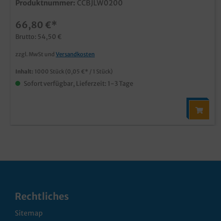
Produktnummer:
CCBJLW0200
66,80 €*
Brutto: 54,50 €
zzgl. MwSt und
Versandkosten
Inhalt:
1000 Stück
(0,05 €* / 1 Stück)
Sofort verfügbar, Lieferzeit: 1-3 Tage
Rechtliches
Sitemap