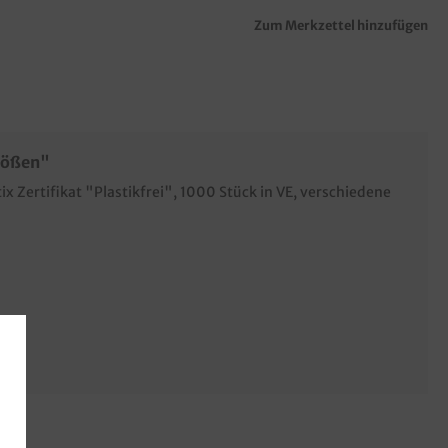
Zum Merkzettel hinzufügen
Größen"
x Zertifikat "Plastikfrei", 1000 Stück in VE, verschiedene