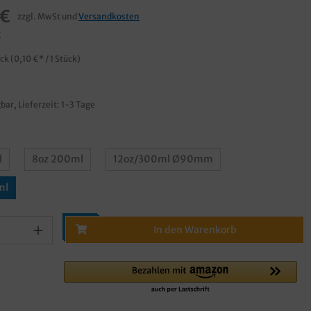
 €
zzgl. MwSt und
Versandkosten
€
ück
(0,10 €* / 1 Stück)
bar, Lieferzeit: 1-3 Tage
l
8oz 200ml
12oz/300ml Ø90mm
ml
In den Warenkorb