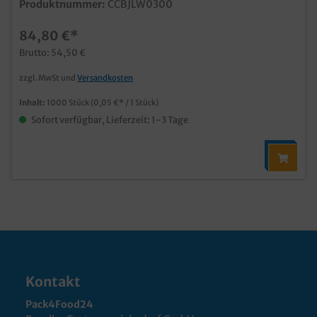
Produktnummer:
CCBJLW0300
84,80 €*
Brutto: 54,50 €
zzgl. MwSt und
Versandkosten
Inhalt:
1000 Stück
(0,05 €* / 1 Stück)
Sofort verfügbar, Lieferzeit: 1-3 Tage
Kontakt
Pack4Food24