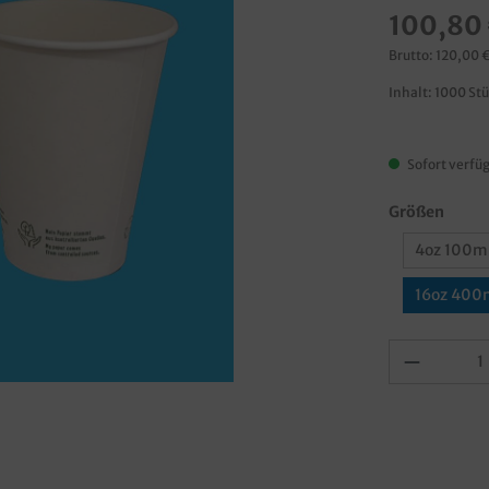
100,80
Brutto: 120,00 
Inhalt:
1000 St
Sofort verfüg
Größen
4oz 100m
16oz 400