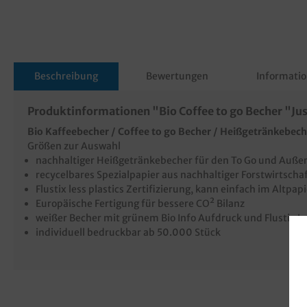
Beschreibung
Bewertungen
Informatio
Produktinformationen "Bio Coffee to go Becher "Ju
Bio Kaffeebecher / Coffee to go Becher / Heißgetränkebech
Größen zur Auswahl
nachhaltiger Heißgetränkebecher für den To Go und Auße
recycelbares Spezialpapier aus nachhaltiger Forstwirtscha
Flustix less plastics Zertifizierung, kann einfach im Altpa
Europäische Fertigung für bessere CO² Bilanz
weißer Becher mit grünem Bio Info Aufdruck und Flustix L
individuell bedruckbar ab 50.000 Stück