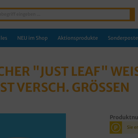
les
NEU im Shop
Aktionsprodukte
Sonderpost
CHER "JUST LEAF" WEIS
T VERSCH. GRÖSSEN
Produktn
P
Sie e