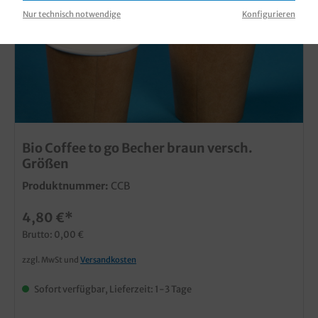
Nur technisch notwendige
Konfigurieren
Bio Coffee to go Becher braun versch.
Größen
Produktnummer:
CCB
4,80 €*
Brutto: 0,00 €
zzgl. MwSt und
Versandkosten
Sofort verfügbar, Lieferzeit: 1-3 Tage