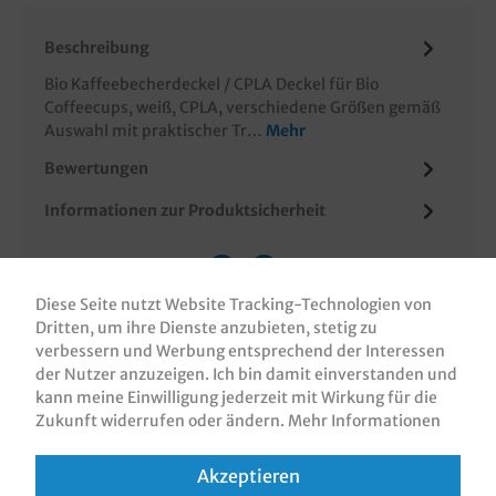
Beschreibung
Bio Kaffeebecherdeckel / CPLA Deckel für Bio
Coffeecups, weiß, CPLA, verschiedene Größen gemäß
Auswahl mit praktischer Tr…
Mehr
Bewertungen
Informationen zur Produktsicherheit
Diese Seite nutzt Website Tracking-Technologien von
Dritten, um ihre Dienste anzubieten, stetig zu
verbessern und Werbung entsprechend der Interessen
der Nutzer anzuzeigen. Ich bin damit einverstanden und
kann meine Einwilligung jederzeit mit Wirkung für die
Zukunft widerrufen oder ändern.
Mehr Informationen
ZUBEHÖR
Akzeptieren