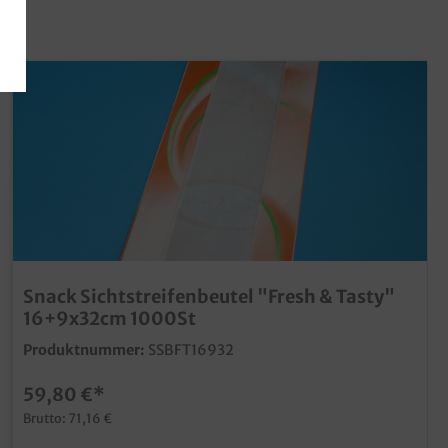
Snack Sichtstreifenbeutel "Fresh & Tasty"
16+9x32cm 1000St
Produktnummer:
SSBFT16932
59,80 €*
Brutto: 71,16 €