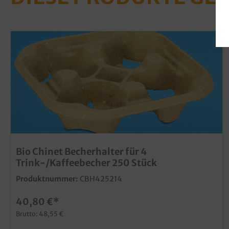
Bio Chinet Becherhalter für 4
Trink-/Kaffeebecher 250 Stück
Produktnummer:
CBH425214
40,80 €*
Brutto: 48,55 €