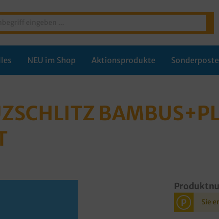
les
NEU im Shop
Aktionsprodukte
Sonderpost
EUZSCHLITZ BAMBUS+P
T
Produktn
P
Sie e