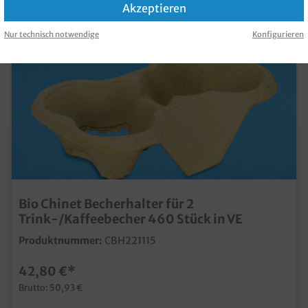
Akzeptieren
Nur technisch notwendige
Konfigurieren
Bio Chinet Becherhalter für 2
Trink-/Kaffeebecher 460 Stück in VE
Produktnummer:
CBH221115
42,80 €*
Brutto: 50,93 €