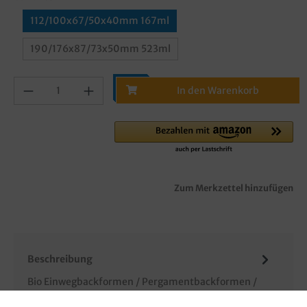
112/100x67/50x40mm 167ml
190/176x87/73x50mm 523ml
In den Warenkorb
Zum Merkzettel hinzufügen
Beschreibung
Bio Einwegbackformen / Pergamentbackformen /
Papierbackformen / Einmalbackformen, Pergament,