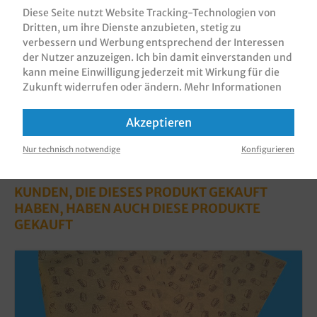
braun, silikonisiert, biologisc…
Mehr
Diese Seite nutzt Website Tracking-Technologien von
Dritten, um ihre Dienste anzubieten, stetig zu
Bewertungen
verbessern und Werbung entsprechend der Interessen
Informationen zur Produktsicherheit
der Nutzer anzuzeigen. Ich bin damit einverstanden und
kann meine Einwilligung jederzeit mit Wirkung für die
Zukunft widerrufen oder ändern.
Mehr Informationen
Akzeptieren
Nur technisch notwendige
Konfigurieren
KUNDEN, DIE DIESES PRODUKT GEKAUFT
HABEN, HABEN AUCH DIESE PRODUKTE
GEKAUFT