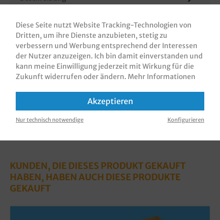
Bio Snackschalen / Snackschiffchen / Food Trays /
Kartonschalen, braun, 300g/m², fettdicht (Kitfaktor
Diese Seite nutzt Website Tracking-Technologien von
7-9), verschiedene Grö…
Mehr
Dritten, um ihre Dienste anzubieten, stetig zu
verbessern und Werbung entsprechend der Interessen
Bewertungen
der Nutzer anzuzeigen. Ich bin damit einverstanden und
kann meine Einwilligung jederzeit mit Wirkung für die
Informationen zur Produktsicherheit
Zukunft widerrufen oder ändern.
Mehr Informationen
Akzeptieren
Nur technisch notwendige
Konfigurieren
KUNDEN, DIE DIESES PRODUKT GEKAUFT
HABEN, HABEN AUCH DIESE PRODUKTE
GEKAUFT