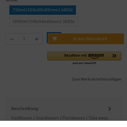
750ml (100x80x80mm) 480St
1000ml (110x90x80mm) 300St
In den Warenkorb
Zum Merkzettel hinzufügen
Beschreibung
Foodboxen / Snackboxen / Pastaboxen / Take away
Faltboxen, braun, Hartpapier, fettdicht, plastikfrei