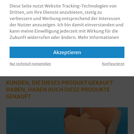
750ml (100x80x80mm) 48…
Mehr
Diese Seite nutzt Website Tracking-Technologien von
Dritten, um ihre Dienste anzubieten, stetig zu
Bewertungen
verbessern und Werbung entsprechend der Interessen
Informationen zur Produktsicherheit
der Nutzer anzuzeigen. Ich bin damit einverstanden und
kann meine Einwilligung jederzeit mit Wirkung für die
Zukunft widerrufen oder ändern.
Mehr Informationen
Akzeptieren
Nur technisch notwendige
Konfigurieren
KUNDEN, DIE DIESES PRODUKT GEKAUFT
HABEN, HABEN AUCH DIESE PRODUKTE
GEKAUFT