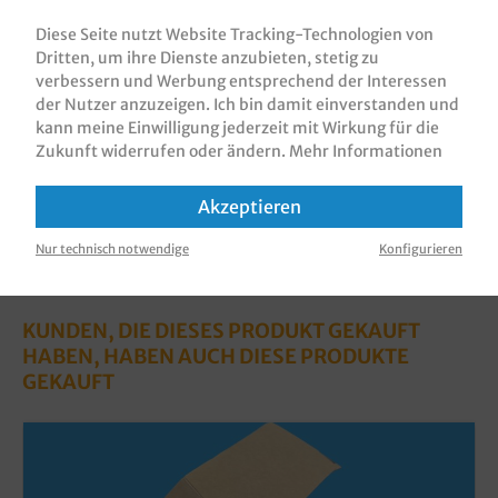
Hartpapier(Recycling+Frischfaser), Außenseite
Diese Seite nutzt Website Tracking-Technologien von
braun Re…
Mehr
Dritten, um ihre Dienste anzubieten, stetig zu
Bewertungen
verbessern und Werbung entsprechend der Interessen
der Nutzer anzuzeigen. Ich bin damit einverstanden und
Informationen zur Produktsicherheit
kann meine Einwilligung jederzeit mit Wirkung für die
Zukunft widerrufen oder ändern.
Mehr Informationen
Akzeptieren
Nur technisch notwendige
Konfigurieren
KUNDEN, DIE DIESES PRODUKT GEKAUFT
HABEN, HABEN AUCH DIESE PRODUKTE
GEKAUFT