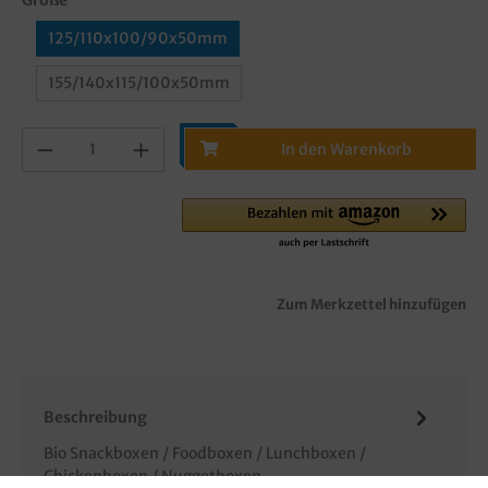
125/110x100/90x50mm
155/140x115/100x50mm
In den Warenkorb
Zum Merkzettel hinzufügen
Beschreibung
Bio Snackboxen / Foodboxen / Lunchboxen /
Chickenboxen / Nuggetboxen,