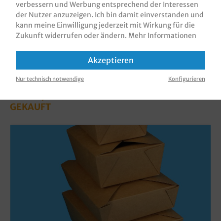
verbessern und Werbung entsprechend der Interessen
der Nutzer anzuzeigen. Ich bin damit einverstanden und
kann meine Einwilligung jederzeit mit Wirkung für die
Zukunft widerrufen oder ändern.
Mehr Informationen
Akzeptieren
Nur technisch notwendige
Konfigurieren
KUNDEN, DIE DIESES PRODUKT GEKAUFT
HABEN, HABEN AUCH DIESE PRODUKTE
GEKAUFT