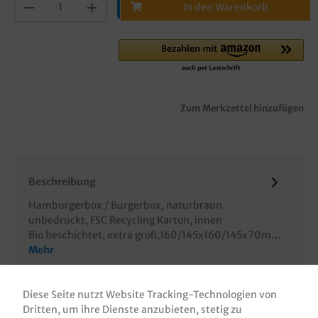
In den Warenkorb
Zum Merkzettel hinzufügen
Beschreibung
Hamburgerbox / Burgerbox, naturbraun
unbedruckt, FSC Recycling Karton, innen
Bio beschichtet, extra groß,160/145x160/145x70m…
Mehr
Bewertungen
Diese Seite nutzt Website Tracking-Technologien von
Informationen zur Produktsicherheit
Dritten, um ihre Dienste anzubieten, stetig zu