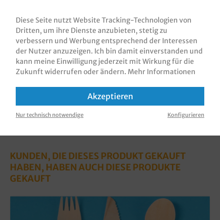
Bio Holz Schiffchen / Fingerfood Schalen /
Snackschalen / Snackschiffchen, Kiefernholz
Diese Seite nutzt Website Tracking-Technologien von
unbeschichtet, verschiedene Größen un…
Mehr
Dritten, um ihre Dienste anzubieten, stetig zu
verbessern und Werbung entsprechend der Interessen
Bewertungen
der Nutzer anzuzeigen. Ich bin damit einverstanden und
Informationen zur Produktsicherheit
kann meine Einwilligung jederzeit mit Wirkung für die
Zukunft widerrufen oder ändern.
Mehr Informationen
Akzeptieren
Nur technisch notwendige
Konfigurieren
KUNDEN, DIE DIESES PRODUKT GEKAUFT
HABEN, HABEN AUCH DIESE PRODUKTE
GEKAUFT