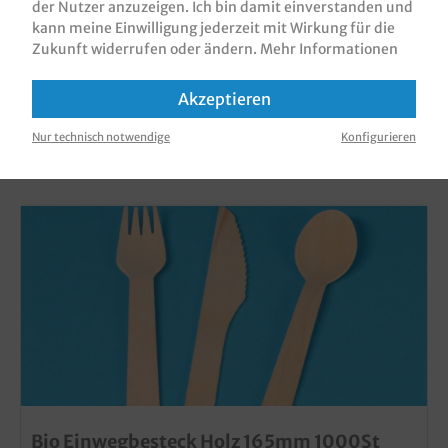
der Nutzer anzuzeigen. Ich bin damit einverstanden und
kann meine Einwilligung jederzeit mit Wirkung für die
Zukunft widerrufen oder ändern.
Mehr Informationen
Akzeptieren
KUNDEN, DIE DIESES PRODUKT GEKAUFT
Nur technisch notwendige
Konfigurieren
HABEN, HABEN AUCH DIESE PRODUKTE
GEKAUFT
Bio Einwegbesteck Holz 165mm 1000St