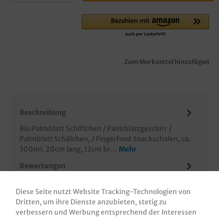
Zum Merkzettel hinzufügen
Beschreibung
Bio Palmblatt Schiffchen / Palmblattgeschirr /
Palmblatt Schälchen, / Fingerfood Snackschalen, ca.
300ml, 20cm lang, 12cm br…
Mehr
Bewertungen
Informationen zur Produktsicherheit
Diese Seite nutzt Website Tracking-Technologien von
Dritten, um ihre Dienste anzubieten, stetig zu
verbessern und Werbung entsprechend der Interessen