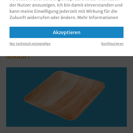
der Nutzer anzuzeigen. Ich bin damit einverstanden und
kann meine Einwilligung jederzeit mit Wirkung für die
Zukunft widerrufen oder ändern.
Mehr Informationen
Akzeptieren
KUNDEN, DIE DIESES PRODUKT GEKAUFT
Nur technisch notwendige
Konfigurieren
HABEN, HABEN AUCH DIESE PRODUKTE
GEKAUFT