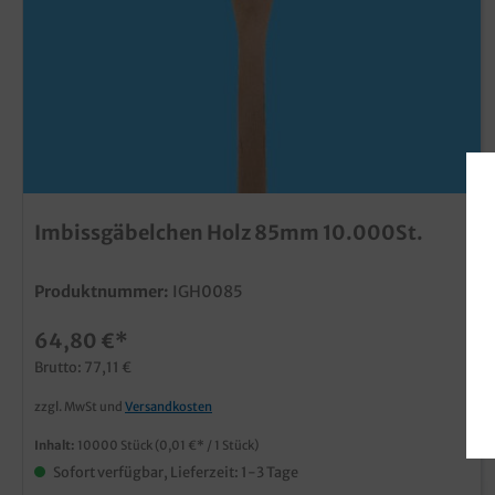
Imbissgäbelchen Holz 85mm 10.000St.
Produktnummer:
IGH0085
64,80 €*
Brutto: 77,11 €
zzgl. MwSt und
Versandkosten
Inhalt:
10000 Stück
(0,01 €* / 1 Stück)
Sofort verfügbar, Lieferzeit: 1-3 Tage