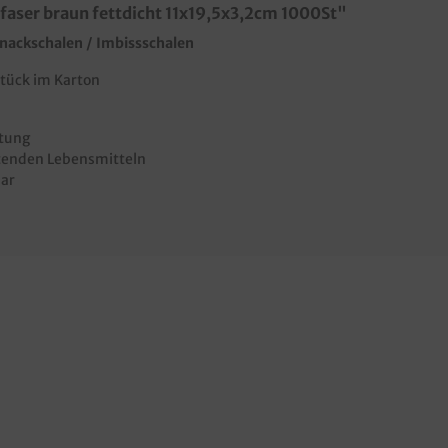
faser braun fettdicht 11x19,5x3,2cm 1000St"
nackschalen / Imbissschalen
Stück im Karton
htung
ttenden Lebensmitteln
bar