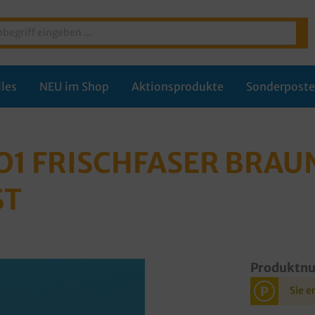
les
NEU im Shop
Aktionsprodukte
Sonderpost
O1 FRISCHFASER BRAU
ST
Produktn
P
Sie e