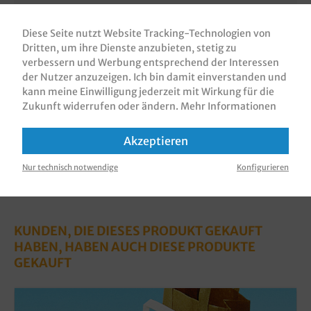
Bio Salatschalen / Salatboxen / Salatschüsseln,
Hartpapier mit PLA Beschichtung, weiß oder braun,
Diese Seite nutzt Website Tracking-Technologien von
400ml (300St), 650ml (300S…
Mehr
Dritten, um ihre Dienste anzubieten, stetig zu
verbessern und Werbung entsprechend der Interessen
Bewertungen
der Nutzer anzuzeigen. Ich bin damit einverstanden und
kann meine Einwilligung jederzeit mit Wirkung für die
Informationen zur Produktsicherheit
Zukunft widerrufen oder ändern.
Mehr Informationen
Akzeptieren
Nur technisch notwendige
Konfigurieren
KUNDEN, DIE DIESES PRODUKT GEKAUFT
HABEN, HABEN AUCH DIESE PRODUKTE
GEKAUFT