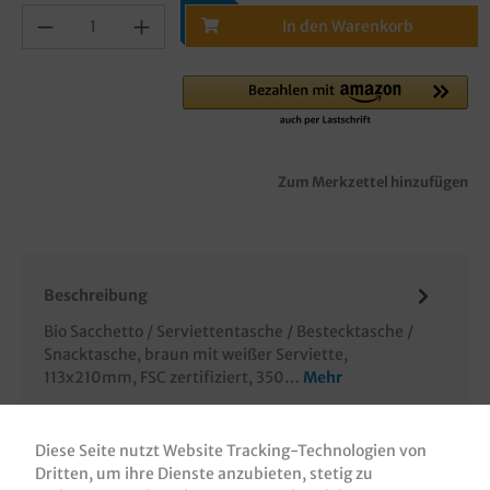
In den Warenkorb
Zum Merkzettel hinzufügen
Beschreibung
Bio Sacchetto / Serviettentasche / Bestecktasche /
Snacktasche, braun mit weißer Serviette,
113x210mm, FSC zertifiziert, 350…
Mehr
Bewertungen
Diese Seite nutzt Website Tracking-Technologien von
Informationen zur Produktsicherheit
Dritten, um ihre Dienste anzubieten, stetig zu