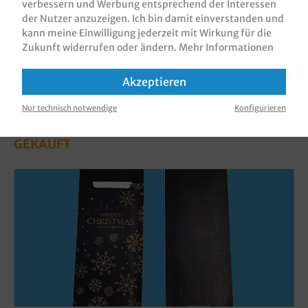
verbessern und Werbung entsprechend der Interessen
der Nutzer anzuzeigen. Ich bin damit einverstanden und
kann meine Einwilligung jederzeit mit Wirkung für die
Zukunft widerrufen oder ändern.
Mehr Informationen
Akzeptieren
Nur technisch notwendige
Konfigurieren
KUNDEN, DIE DIESES PRODUKT GEKAUFT
HABEN, HABEN AUCH DIESE PRODUKTE
GEKAUFT