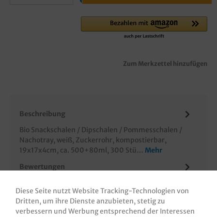
Zum Merkzettel hinzufügen
Beschreibung
Bio Snackschalen / Dipschalen / Pommesschalen /
Nachotray, weiß, Zuckerrohr, kompostierbar,
19x17x4cm, ca. 500+80ml, 300 Stü…
Mehr
Bewertungen
Informationen zur Produktsicherheit
Diese Seite nutzt Website Tracking-Technologien von
Dritten, um ihre Dienste anzubieten, stetig zu
verbessern und Werbung entsprechend der Interessen