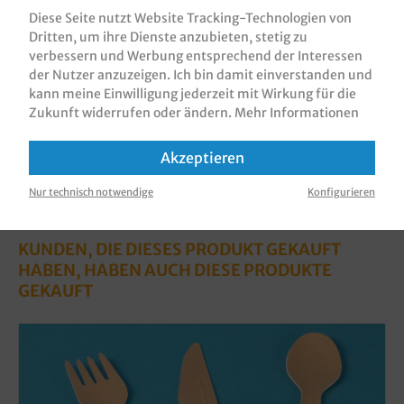
weiß, rund, verschiedene Größen un…
Mehr
Diese Seite nutzt Website Tracking-Technologien von
Dritten, um ihre Dienste anzubieten, stetig zu
Bewertungen
verbessern und Werbung entsprechend der Interessen
Informationen zur Produktsicherheit
der Nutzer anzuzeigen. Ich bin damit einverstanden und
kann meine Einwilligung jederzeit mit Wirkung für die
Zukunft widerrufen oder ändern.
Mehr Informationen
Akzeptieren
Nur technisch notwendige
Konfigurieren
KUNDEN, DIE DIESES PRODUKT GEKAUFT
HABEN, HABEN AUCH DIESE PRODUKTE
GEKAUFT