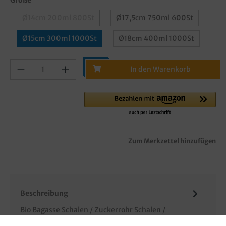
Ø14cm 200ml 800St
Ø17,5cm 750ml 600St
Ø15cm 300ml 1000St
Ø18cm 400ml 1000St
In den Warenkorb
Zum Merkzettel hinzufügen
Beschreibung
Bio Bagasse Schalen / Zuckerrohr Schalen /
Imbissschalen / Suppenschalen/ Dessertschalen,