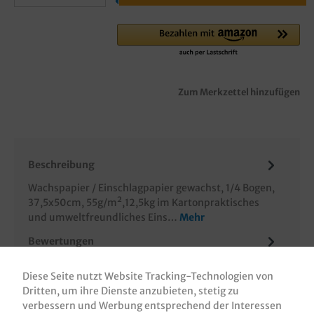
Zum Merkzettel hinzufügen
Beschreibung
Wachspapier / Einschlagpapier gewachst, 1/4 Bogen,
37,5x50cm, 55g/m²,12,5kg im Kartonpraktisches
und umweltfreundliches Eins…
Mehr
Bewertungen
Informationen zur Produktsicherheit
Diese Seite nutzt Website Tracking-Technologien von
Dritten, um ihre Dienste anzubieten, stetig zu
verbessern und Werbung entsprechend der Interessen