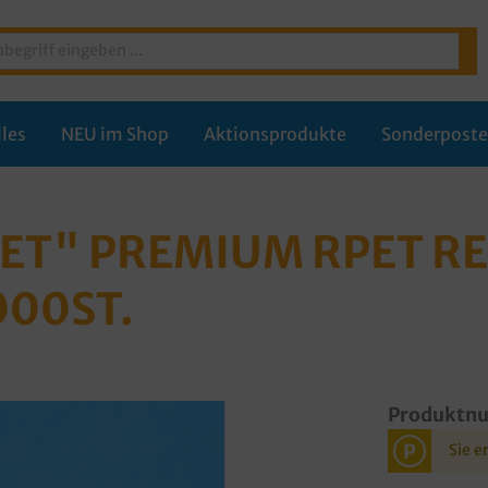
les
NEU im Shop
Aktionsprodukte
Sonderpost
ET" PREMIUM RPET RE
000ST.
Produktn
P
Sie e