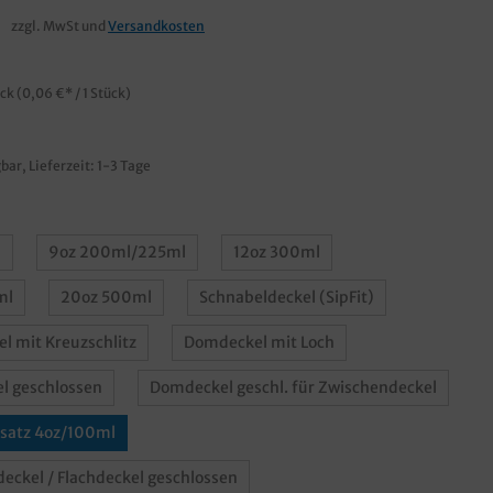
zzgl. MwSt und
Versandkosten
ück
(0,06 €* / 1 Stück)
bar, Lieferzeit: 1-3 Tage
l
9oz 200ml/225ml
12oz 300ml
ml
20oz 500ml
Schnabeldeckel (SipFit)
el mit Kreuzschlitz
Domdeckel mit Loch
l geschlossen
Domdeckel geschl. für Zwischendeckel
satz 4oz/100ml
eckel / Flachdeckel geschlossen