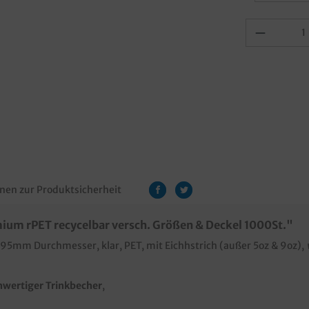
nen zur Produktsicherheit
um rPET recycelbar versch. Größen & Deckel 1000St."
 95mm Durchmesser, klar, PET, mit Eichhstrich (außer 5oz & 9oz),
wertiger Trinkbecher
,