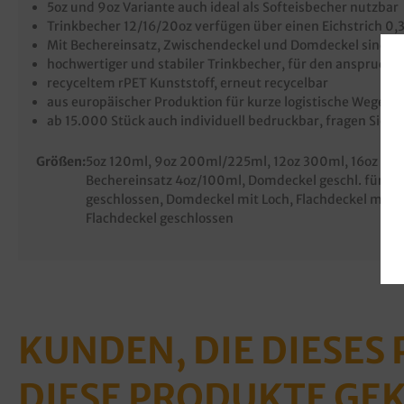
5oz und 9oz Variante auch ideal als Softeisbecher nutzbar
Trinkbecher 12/16/20oz verfügen über einen Eichstrich 0,3
Mit Bechereinsatz, Zwischendeckel und Domdeckel sind bi
hochwertiger und stabiler Trinkbecher, für den anspruchsv
recyceltem rPET Kunststoff, erneut recycelbar
aus europäischer Produktion für kurze logistische Wege 
ab 15.000 Stück auch individuell bedruckbar, fragen Sie
Größen:
5oz 120ml
, 9oz 200ml/225ml
, 12oz 300ml
, 16oz 40
Bechereinsatz 4oz/100ml
, Domdeckel geschl. für Z
geschlossen
, Domdeckel mit Loch
, Flachdeckel mit K
Flachdeckel geschlossen
KUNDEN, DIE DIESES
DIESE PRODUKTE GE