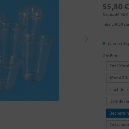
55,80 €
Brutto: 66,40 €
Inhalt:
1000 St
Sofort verfüg
Größen
5oz 120m
16oz 400
Flachdeck
Domdecke
Becherein
Zwischend