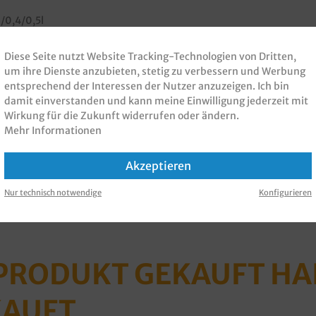
/0,4/0,5l
s zu 3 verschiedene Produkte verpackbar
olleren Einsatz
Diese Seite nutzt Website Tracking-Technologien von Dritten,
um ihre Dienste anzubieten, stetig zu verbessern und Werbung
und weniger CO² Verbrauch
entsprechend der Interessen der Nutzer anzuzeigen. Ich bin
 unseren Kundenservice nach einem Angebot
damit einverstanden und kann meine Einwilligung jederzeit mit
Wirkung für die Zukunft widerrufen oder ändern.
0ml
, 20oz 500ml
,
Mehr Informationen
wischendeckel
, Domdeckel
reuzschlitz
, Zwischendeckel /
Akzeptieren
Nur technisch notwendige
Konfigurieren
 PRODUKT GEKAUFT H
KAUFT