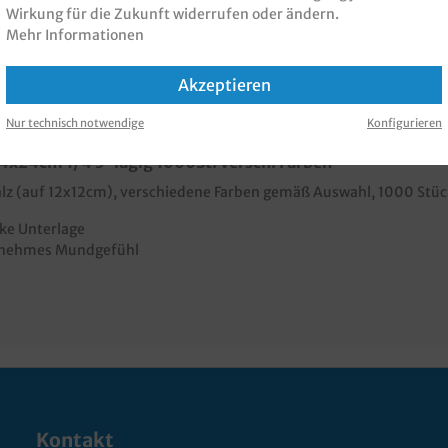
Wirkung für die Zukunft widerrufen oder ändern.
Mehr Informationen
Akzeptieren
nen zur Produktsicherheit
Nur technisch notwendige
Konfigurieren
4x24cm 1/4 3-lagig 1000St. versch. Farben"
Falz (auf 12x12cm), verschiedene Farben gemäß Auswahl, 1000 Stüc
rke Unterlage
ngenehmes Mundgefühl
Kontakt