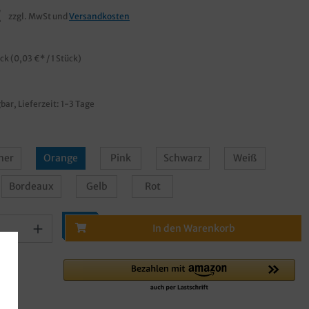
€
zzgl. MwSt und
Versandkosten
ück
(0,03 €* / 1 Stück)
bar, Lieferzeit: 1-3 Tage
ner
Orange
Pink
Schwarz
Weiß
Bordeaux
Gelb
Rot
In den Warenkorb