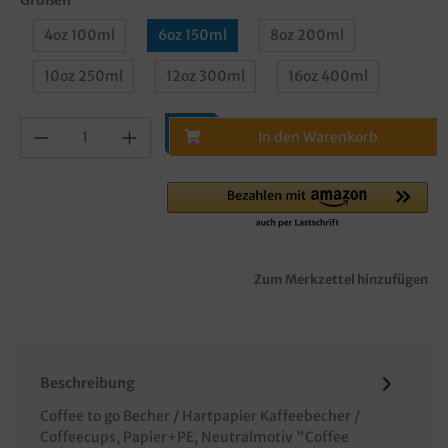
4oz 100ml
6oz 150ml
8oz 200ml
10oz 250ml
12oz 300ml
16oz 400ml
In den Warenkorb
Zum Merkzettel hinzufügen
Beschreibung
Coffee to go Becher / Hartpapier Kaffeebecher /
Coffeecups, Papier+PE, Neutralmotiv "Coffee