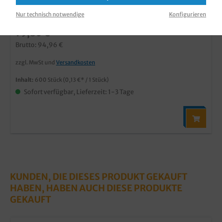
Produktnummer:
SASBB20180W
Nur technisch notwendige
Konfigurieren
79,80 €*
Brutto: 94,96 €
zzgl. MwSt und
Versandkosten
Inhalt:
600 Stück
(0,13 €* / 1 Stück)
Sofort verfügbar, Lieferzeit: 1-3 Tage
KUNDEN, DIE DIESES PRODUKT GEKAUFT
HABEN, HABEN AUCH DIESE PRODUKTE
GEKAUFT