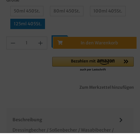
50ml 450St.
80ml 450St.
100ml 405St.
125ml 405St.
In den Warenkorb
Zum Merkzettel hinzufügen
Beschreibung
Dressingbecher / Soßenbecher / Wasabibecher /
Verpackungsbecher, mit anhängendem Deckel, klar,