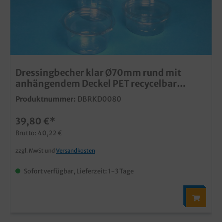
Dressingbecher klar Ø70mm rund mit
anhängendem Deckel PET recycelbar
versch. Größen
Produktnummer:
DBRKD0080
39,80 €*
Brutto: 40,22 €
zzgl. MwSt und
Versandkosten
Sofort verfügbar, Lieferzeit: 1-3 Tage