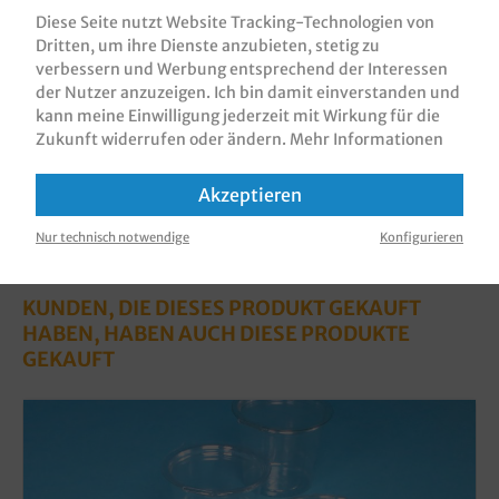
rund, PET, verschiedene Größ…
Mehr
Diese Seite nutzt Website Tracking-Technologien von
Dritten, um ihre Dienste anzubieten, stetig zu
Bewertungen
verbessern und Werbung entsprechend der Interessen
Informationen zur Produktsicherheit
der Nutzer anzuzeigen. Ich bin damit einverstanden und
kann meine Einwilligung jederzeit mit Wirkung für die
Zukunft widerrufen oder ändern.
Mehr Informationen
Akzeptieren
Nur technisch notwendige
Konfigurieren
KUNDEN, DIE DIESES PRODUKT GEKAUFT
HABEN, HABEN AUCH DIESE PRODUKTE
GEKAUFT