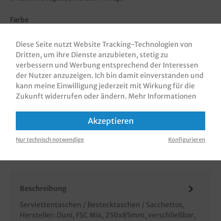
Farbe
Bordeaux
Braun
Schwarz
Diese Seite nutzt Website Tracking-Technologien von
Dritten, um ihre Dienste anzubieten, stetig zu
verbessern und Werbung entsprechend der Interessen
In den Warenkorb
der Nutzer anzuzeigen. Ich bin damit einverstanden und
kann meine Einwilligung jederzeit mit Wirkung für die
Zukunft widerrufen oder ändern.
Mehr Informationen
Akzeptieren
Zum Merkzettel hinzufügen
Nur technisch notwendige
Konfigurieren
Beschreibung
Serviettentaschen / Bestecktaschen / Sacchettos,
Hersteller: Duni, FSC Mix, 250x85mm, verschließbar,