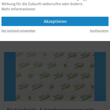
Wirkung für die Zukunft widerrufen oder ändern.
Mehr Informationen
 PRODUKT GEKAUFT H
Akzeptieren
Nur technisch notwendige
Konfigurieren
KAUFT
Bio Sandwich- & Hamburgerpapier grün