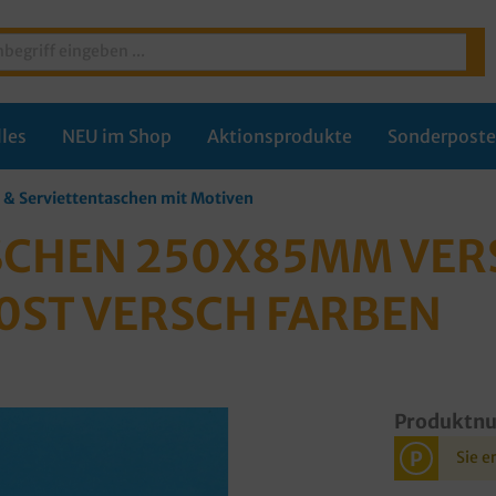
les
NEU im Shop
Aktionsprodukte
Sonderpost
n & Serviettentaschen mit Motiven
CHEN 250X85MM VERSC
0ST VERSCH FARBEN
Produktn
P
Sie e