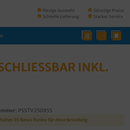
Riesige Auswahl
Günstige Preise
Schnelle Lieferung
Starker Service
en
HLIESSBAR INKL. T
ummer:
PSSTV25085S
rhalten 39 Bonus Punkte für diese Bestellung