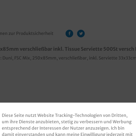
nen zur Produktsicherheit
85mm verschließbar inkl. Tissue Serviette 500St versch
er: Duni, FSC Mix, 250x85mm, verschließbar, inkl. Serviette 33x33c
Diese Seite nutzt Website Tracking-Technologien von Dritten,
um ihre Dienste anzubieten, stetig zu verbessern und Werbung
entsprechend der Interessen der Nutzer anzuzeigen. Ich bin
damit einverstanden und kann meine Einwilligung jederzeit mit