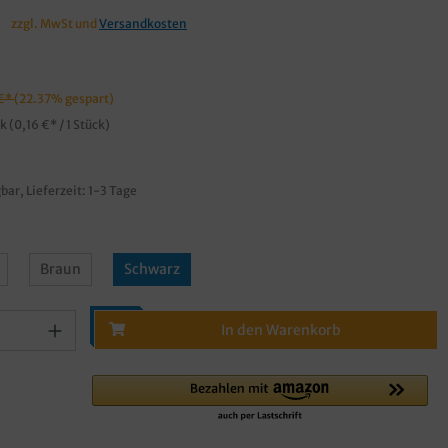
€
zzgl. MwSt und
Versandkosten
 €*
(22.37% gespart)
ck
(0,16 €* / 1 Stück)
bar, Lieferzeit: 1-3 Tage
Braun
Schwarz
In den Warenkorb