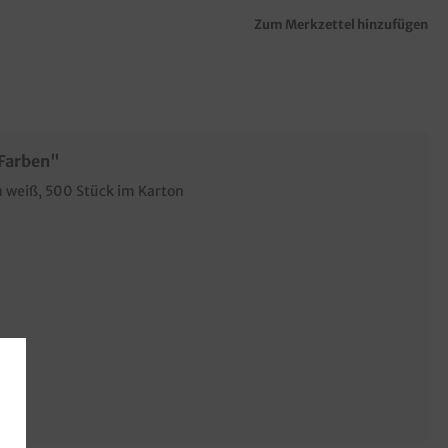
Zum Merkzettel hinzufügen
 Farben"
m weiß, 500 Stück im Karton