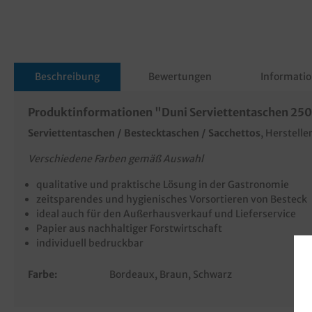
Beschreibung
Bewertungen
Informatio
Produktinformationen "Duni Serviettentaschen 250x
Serviettentaschen / Bestecktaschen / Sacchettos
, Herstell
Verschiedene Farben gemäß Auswahl
qualitative und praktische Lösung in der Gastronomie
zeitsparendes und hygienisches Vorsortieren von Besteck
ideal auch für den Außerhausverkauf und Lieferservice
Papier aus nachhaltiger Forstwirtschaft
individuell bedruckbar
Farbe:
Bordeaux
, Braun
, Schwarz