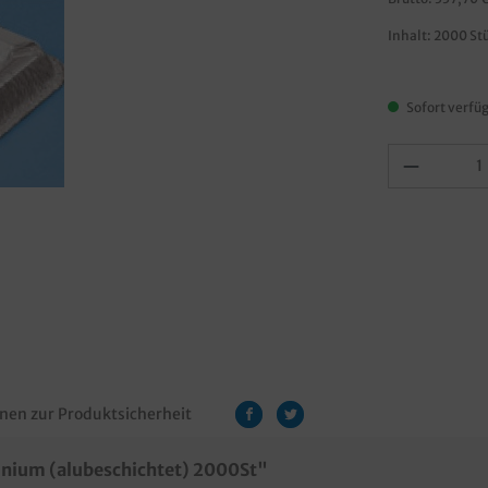
Inhalt:
2000 St
Sofort verfüg
nen zur Produktsicherheit
nium (alubeschichtet) 2000St"