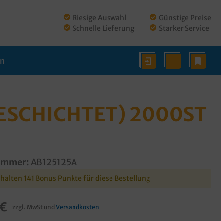
Riesige Auswahl
Günstige Preise
Schnelle Lieferung
Starker Service
en
ESCHICHTET) 2000ST
ummer:
AB125125A
rhalten 141 Bonus Punkte für diese Bestellung
 €
zzgl. MwSt und
Versandkosten
€