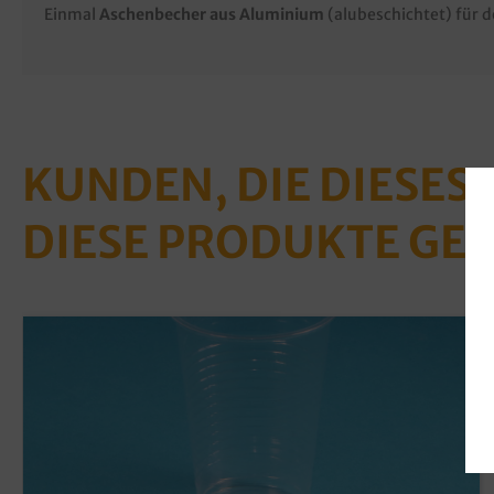
Einmal
Aschenbecher aus Aluminium
(alubeschichtet) für 
KUNDEN, DIE DIESES
DIESE PRODUKTE GE