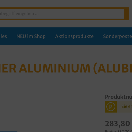
les
NEU im Shop
Aktionsprodukte
Sonderpost
ER ALUMINIUM (ALUB
Produktn
P
Sie e
283,80
Brutto: 337,70 