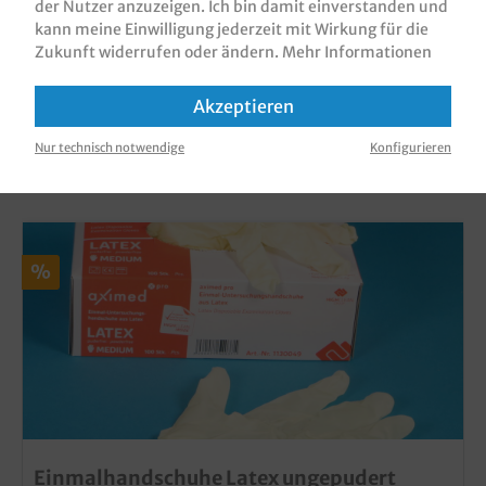
der Nutzer anzuzeigen. Ich bin damit einverstanden und
kann meine Einwilligung jederzeit mit Wirkung für die
Zukunft widerrufen oder ändern.
Mehr Informationen
Akzeptieren
KUNDEN, DIE DIESES PRODUKT GEKAUFT
Nur technisch notwendige
Konfigurieren
HABEN, HABEN AUCH DIESE PRODUKTE
GEKAUFT
%
Einmalhandschuhe Latex ungepudert