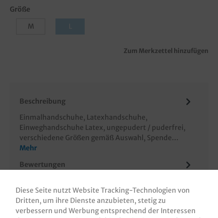
Größe
M
L
Zum Merkzettel hinzufügen
Beschreibung
Einmalhandschuhe, Latexhandschuhe,
Einweghandschuhe Latex, ungepudert / puderfrei,
verschiedene Größen gemäß Auswahl, Spende…
Mehr
Bewertungen
Informationen zur Produktsicherheit
Diese Seite nutzt Website Tracking-Technologien von
Dritten, um ihre Dienste anzubieten, stetig zu
verbessern und Werbung entsprechend der Interessen