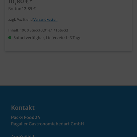
10,80 €*
Brutto: 12,85 €
zzgl. MwSt und
Versandkosten
Inhalt:
1000 Stück
(0,01 €* / 1 Stück)
Sofort verfügbar, Lieferzeit: 1-3 Tage
Kontakt
Pack4Food24
Ragaller Gastronomiebedarf GmbH
Am Knühl 1