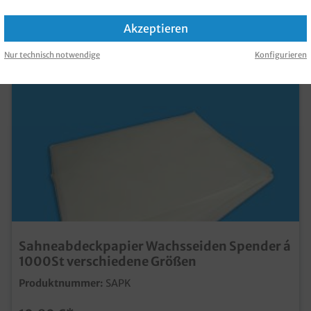
KAUFT
Akzeptieren
Nur technisch notwendige
Konfigurieren
Sahneabdeckpapier Wachsseiden Spender á
1000St verschiedene Größen
Produktnummer:
SAPK