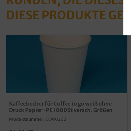
DIESE PRODUKTE GE
Kaffeebecher für Coffee to go weiß ohne
Druck Papier+PE 1000St versch. Größen
Produktnummer:
CCW0200