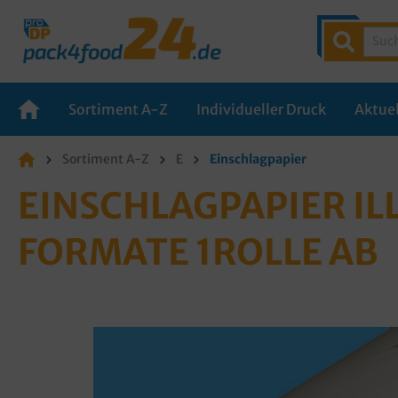
Sortiment A-Z
Individueller Druck
Aktuel
Sortiment A-Z
E
Einschlagpapier
EINSCHLAGPAPIER ILL
ORMATE 1ROLLE AB