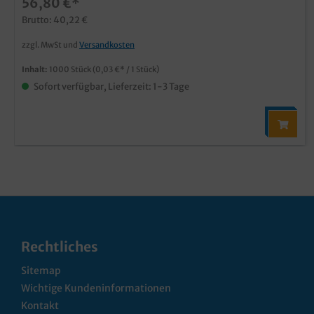
56,80 €*
Brutto: 40,22 €
zzgl. MwSt und
Versandkosten
Inhalt:
1000 Stück
(0,03 €* / 1 Stück)
Sofort verfügbar, Lieferzeit: 1-3 Tage
Rechtliches
Sitemap
Wichtige Kundeninformationen
Kontakt