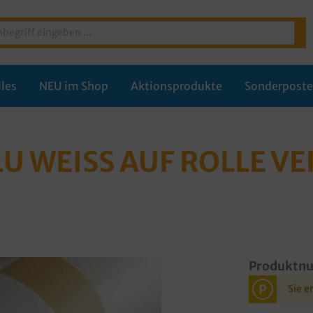
les
NEU im Shop
Aktionsprodukte
Sonderpost
U WEISS AUF ROLLE VE
Produktn
P
Sie e