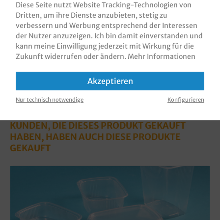
Diese Seite nutzt Website Tracking-Technologien von
Bewertungen
Dritten, um ihre Dienste anzubieten, stetig zu
verbessern und Werbung entsprechend der Interessen
Informationen zur Produktsicherheit
der Nutzer anzuzeigen. Ich bin damit einverstanden und
kann meine Einwilligung jederzeit mit Wirkung für die
Zukunft widerrufen oder ändern.
Mehr Informationen
Akzeptieren
Nur technisch notwendige
Konfigurieren
KUNDEN, DIE DIESES PRODUKT GEKAUFT
HABEN, HABEN AUCH DIESE PRODUKTE
GEKAUFT