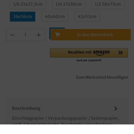
1/8 25x37,5cm
1/4 37x50cm
1/2 50x75cm
36x56cm
40x60cm
42x53cm
In den Warenkorb
Zum Merkzettel hinzufügen
Beschreibung
Einschlagpapier / Verpackungspapier / Seidenpapier,
weiß, lebensmittelecht, Zuschnitte, verschiedene
Formate/Größen gemäß Au…
Mehr