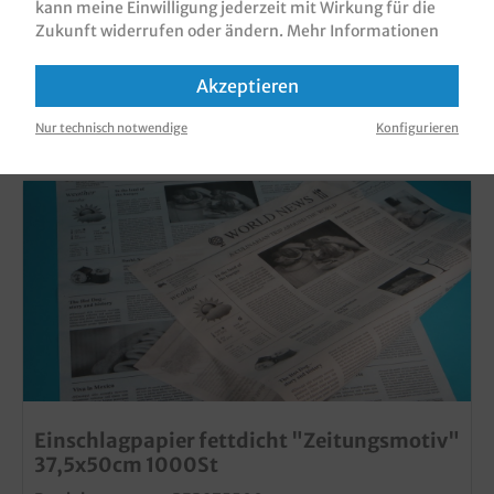
kann meine Einwilligung jederzeit mit Wirkung für die
Zukunft widerrufen oder ändern.
Mehr Informationen
Akzeptieren
KUNDEN, DIE DIESES PRODUKT GEKAUFT
HABEN, HABEN AUCH DIESE PRODUKTE
Nur technisch notwendige
Konfigurieren
GEKAUFT
Einschlagpapier fettdicht "Zeitungsmotiv"
37,5x50cm 1000St