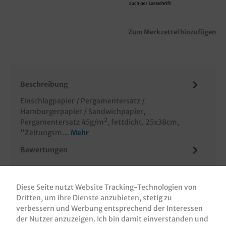
Zum Merkzettel hinzufügen
Beschreibung
Einschlagpapier / Pergamentersatz /
Hamburgerpapier / Sandwichpapier,
Pergamentersatz 45g/m², fettdicht, 25x38cm,
"Zeitungsm…
Mehr
Bewertungen
Informationen zur Produktsicherheit
Diese Seite nutzt Website Tracking-Technologien von
Dritten, um ihre Dienste anzubieten, stetig zu
verbessern und Werbung entsprechend der Interessen
der Nutzer anzuzeigen. Ich bin damit einverstanden und