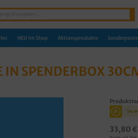
les
NEU im Shop
Aktionsprodukte
Sonderpost
E IN SPENDERBOX 30C
Produktn
P
Sie e
33,80 €
Brutto: 40,20 €