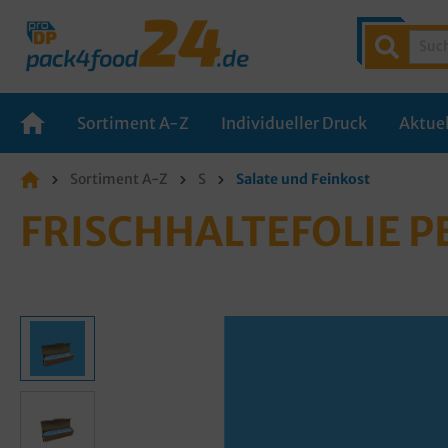
Sortiment A-Z
Individueller Druck
Aktuel
Sortiment A-Z
S
Salate und Feinkost
FRISCHHALTEFOLIE P