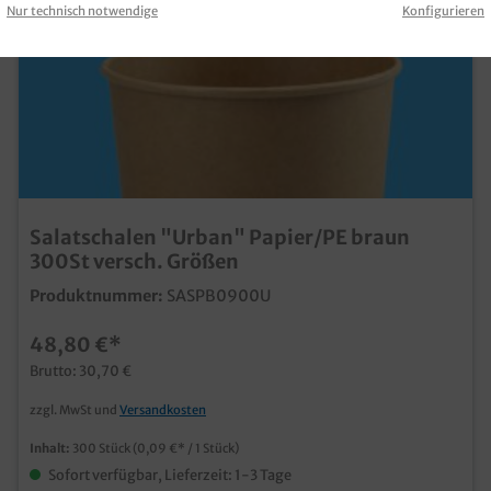
Nur technisch notwendige
Konfigurieren
Salatschalen "Urban" Papier/PE braun
300St versch. Größen
Produktnummer:
SASPB0900U
48,80 €*
Brutto: 30,70 €
zzgl. MwSt und
Versandkosten
Inhalt:
300 Stück
(0,09 €* / 1 Stück)
Sofort verfügbar, Lieferzeit: 1-3 Tage