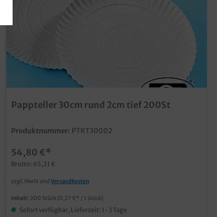
Pappteller 30cm rund 2cm tief 200St
Produktnummer:
PTRT30002
54,80 €*
Brutto: 65,21 €
zzgl. MwSt und
Versandkosten
Inhalt:
200 Stück
(0,27 €* / 1 Stück)
Sofort verfügbar, Lieferzeit: 1-3 Tage