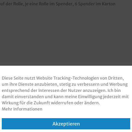
f der Rolle, je eine Rolle im Spender, 6 Spender im Karton
Diese Seite nutzt Website Tracking-Technologien von Dritten,
um ihre Dienste anzubieten, stetig zu verbessern und Werbung
 PRODUKT GEKAUFT H
entsprechend der Interessen der Nutzer anzuzeigen. Ich bin
damit einverstanden und kann meine Einwilligung jederzeit mit
KAUFT
Wirkung für die Zukunft widerrufen oder ändern.
Mehr Informationen
Akzeptieren