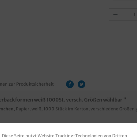
nen zur Produktsicherheit
rbackformen weiß 1000St. versch. Größen wählbar "
örmchen,
Papier, weiß, 1000 Stück im Karton, verschiedene Größe
torei
Diese Seite nutzt Website Tracking-Technologien von Dritten,