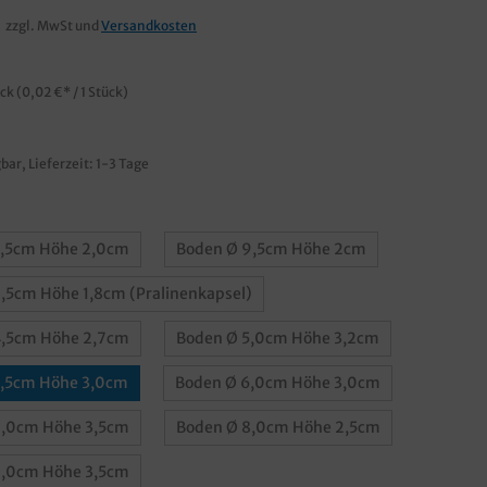
zzgl. MwSt und
Versandkosten
ück
(0,02 €* / 1 Stück)
bar, Lieferzeit: 1-3 Tage
3,5cm Höhe 2,0cm
Boden Ø 9,5cm Höhe 2cm
,5cm Höhe 1,8cm (Pralinenkapsel)
4,5cm Höhe 2,7cm
Boden Ø 5,0cm Höhe 3,2cm
5,5cm Höhe 3,0cm
Boden Ø 6,0cm Höhe 3,0cm
7,0cm Höhe 3,5cm
Boden Ø 8,0cm Höhe 2,5cm
8,0cm Höhe 3,5cm