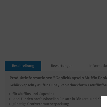
Beschreibung
Bewertungen
Informatio
Produktinformationen "Gebäckkapseln Muffin Papie
Gebäckkapseln / Muffin Cups / Papierbackform / Muffinf
für Muffins und Cupcakes
ideal für den professionellen Einsatz in Bäckerei und Kondi
günstige Großverbraucherpackung