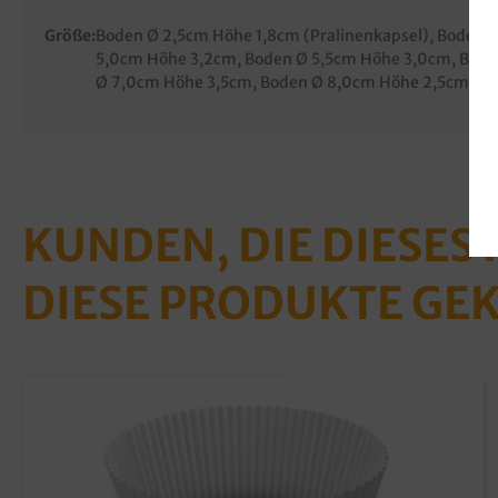
Größe:
Boden Ø 2,5cm Höhe 1,8cm (Pralinenkapsel)
, Boden 
5,0cm Höhe 3,2cm
, Boden Ø 5,5cm Höhe 3,0cm
, Bod
Ø 7,0cm Höhe 3,5cm
, Boden Ø 8,0cm Höhe 2,5cm
, B
KUNDEN, DIE DIESES
DIESE PRODUKTE GE