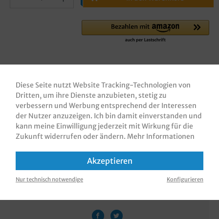
Zum Merkzettel hinzufügen
Diese Seite nutzt Website Tracking-Technologien von
Dritten, um ihre Dienste anzubieten, stetig zu
verbessern und Werbung entsprechend der Interessen
der Nutzer anzuzeigen. Ich bin damit einverstanden und
Beschreibung
kann meine Einwilligung jederzeit mit Wirkung für die
Gebäckkapseln / Muffin Cups / Papierbackform /
Zukunft widerrufen oder ändern.
Mehr Informationen
Muffinförmchen, Papier, weiß, 1000 Stück im
Karton, verschiedene Größen gemäß…
Mehr
Akzeptieren
Bewertungen
Nur technisch notwendige
Konfigurieren
Informationen zur Produktsicherheit