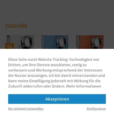
ZUBEHÖR
%
Diese Seite nutzt Website Tracking-Technologien von
Dritten, um ihre Dienste anzubieten, stetig zu
verbessern und Werbung entsprechend der Interessen
der Nutzer anzuzeigen. Ich bin damit einverstanden und
kann meine Einwilligung jederzeit mit Wirkung für die
Zukunft widerrufen oder ändern.
Mehr Informationen
Seifenspender für Handseife 550ml
Akzeptieren
nachfüllbar versch. Farben
Produktnummer:
HSSPF0550
Nur technisch notwendige
Konfigurieren